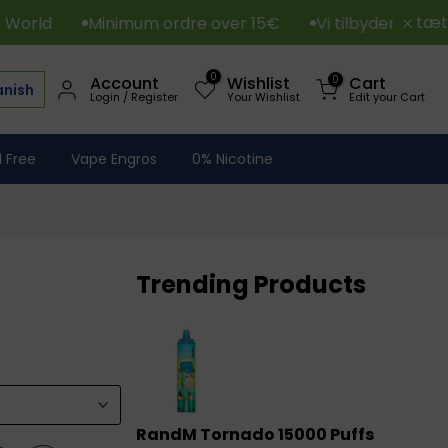
tæt
ld
Minimum ordre over 15€
Vi tilbyder forsendels
0
0
Account
Wishlist
Cart
nish
Login / Register
Your Wishlist
Edit your Cart
1 Free
Vape Engros
0% Nicotine
Trending Products
RandM Tornado 15000 Puffs