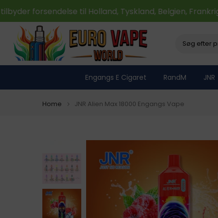
Skip
yder forsendelse til Holland, Tyskland, Belgien, Frankrig 
to
content
Engangs E Cigaret
RandM
JNR
Home
JNR Alien Max 18000 Engangs Vape