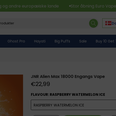
og andre europæiske lande
Stor åbning Euro Vape Wor
Da
Ghost Pro
Hayati
Big Puffs
Sale
Buy 10 Get 
JNR Alien Max 18000 Engangs Vape
€22,99
FLAVOUR:
RASPBERRY WATERMELON ICE
RASPBERRY WATERMELON ICE