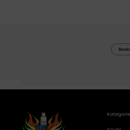
Beskr
]
Kategorie
RandM