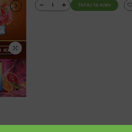
TILFØJ TIL KURV
Click to enlarge