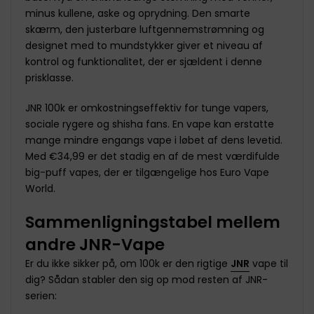
minus kullene, aske og oprydning. Den smarte
skærm, den justerbare luftgennemstrømning og
designet med to mundstykker giver et niveau af
kontrol og funktionalitet, der er sjældent i denne
prisklasse.
JNR 100k er omkostningseffektiv for tunge vapers,
sociale rygere og shisha fans. En vape kan erstatte
mange mindre engangs vape i løbet af dens levetid.
Med €34,99 er det stadig en af de mest værdifulde
big-puff vapes, der er tilgængelige hos Euro Vape
World.
Sammenligningstabel mellem
andre JNR-Vape
Er du ikke sikker på, om 100k er den rigtige
JNR
vape til
dig? Sådan stabler den sig op mod resten af JNR-
serien: