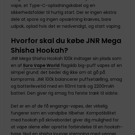
vape, et Type-C-opladningskabel og en
sikkerhedsfolder til hurtig start. Der er ingen ekstra
dele at spore og ingen opsætning kræves, bare
udpak, oplad hvis det er nødvendigt, og start vaping.
Hvorfor skal du købe JNR Mega
Shisha Hookah?
JNR Mega Shisha Hookah 100k indtager sin plads som
en af
Euro Vape World
flagskib big-puff vapes af en
simpel grund: det beder dig ikke om at gå på
kompromis. JNR 100k balancerer puffsetælling, smag
og batterilevetid med en 60ml tank og 2200mAh
batteri. Den giver rig smag fra første træk til sidste.
Det er en af de få engangs-vapes, der virkelig
fungerer som en vandpibe tilbehør. Kompatibilitet
med hookah på skrivebordet giver dig mulighed for
at vape alene eller oprette forbindelse til en hookah-
base. Nyd en shisha lounge stemning med venner,