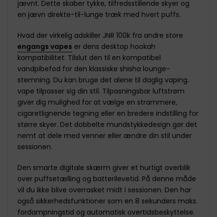
jævnt. Dette skaber tykke, tilfredsstillende skyer og
en jævn direkte-til-lunge træk med hvert puffs.
Hvad der virkelig adskiller JNR 100k fra andre store
engangs vapes
er dens desktop hookah
kompatibilitet. Tilslut den til en kompatibel
vandpibefod for den klassiske shisha lounge-
stemning. Du kan bruge det alene til daglig vaping.
vape tilpasser sig din stil. Tilpasningsbar luftstrøm
giver dig mulighed for at vælge en strammere,
cigaretlignende tegning eller en bredere indstilling for
større skyer. Det dobbelte mundstykkedesign gør det
nemt at dele med venner eller ændre din stil under
sessionen.
Den smarte digitale skærm giver et hurtigt overblik
over puffsetælling og batterilevetid. På denne måde
vil du ikke blive overrasket midt i sessionen. Den har
også sikkerhedsfunktioner som en 8 sekunders maks.
fordampningstid og automatisk overtidsbeskyttelse.