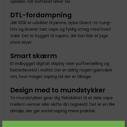
oplader, når batteriet løber tør.
DTL-fordampning
JNR 100k er udviklet til jævne, dybe Direct-to-Lung-
hits og leverer tæt vape og fyldig smag med hvert
træk. Det er bygget til vapers, der kan lide at jage
store skyer.
Smart skærm
Et indbygget digitalt display viser puffsetælling og
batterilevetid i realtid. Der er aldrig nogen gætværk
om, hvor meget vaping tid der er tilbage.
Design med to mundstykker
To mundstykker giver dig fleksibilitet til at dele vape
mellem venner eller skifte din tegnestil. Det er en lille
detalje, der gør social vaping mere praktisk.
Maks. 8-Sekunders