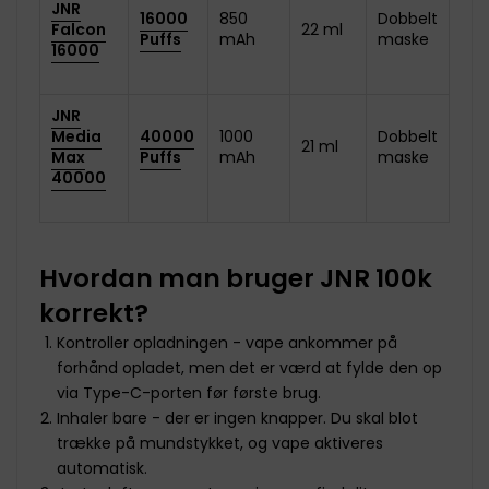
JNR
16000
850
Dobbelt
Falcon
22 ml
Puffs
mAh
maske
16000
JNR
Media
40000
1000
Dobbelt
21 ml
Max
Puffs
mAh
maske
40000
Hvordan man bruger JNR 100k
korrekt?
Kontroller opladningen - vape ankommer på
forhånd opladet, men det er værd at fylde den op
via Type-C-porten før første brug.
Inhaler bare - der er ingen knapper. Du skal blot
trække på mundstykket, og vape aktiveres
automatisk.