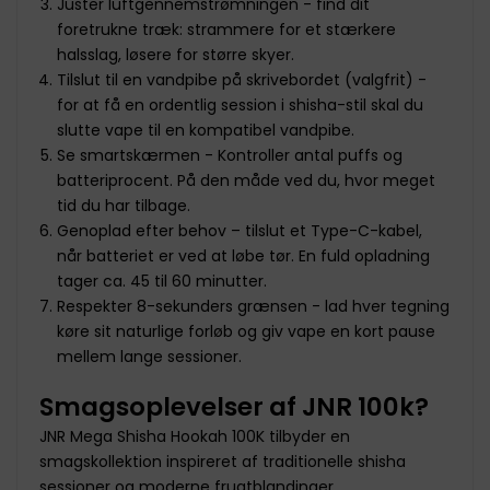
Juster luftgennemstrømningen - find dit
foretrukne træk: strammere for et stærkere
halsslag, løsere for større skyer.
Tilslut til en vandpibe på skrivebordet (valgfrit) -
for at få en ordentlig session i shisha-stil skal du
slutte vape til en kompatibel vandpibe.
Se smartskærmen - Kontroller antal puffs og
batteriprocent. På den måde ved du, hvor meget
tid du har tilbage.
Genoplad efter behov – tilslut et Type-C-kabel,
når batteriet er ved at løbe tør. En fuld opladning
tager ca. 45 til 60 minutter.
Respekter 8-sekunders grænsen - lad hver tegning
køre sit naturlige forløb og giv vape en kort pause
mellem lange sessioner.
Smagsoplevelser af JNR 100k?
JNR Mega Shisha Hookah 100K tilbyder en
smagskollektion inspireret af traditionelle shisha
sessioner og moderne frugtblandinger.