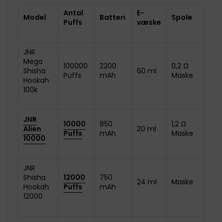
Antal
E-
Model
Batteri
Spole
Puffs
væske
JNR
Mega
100000
2200
0,2 Ω
Shisha
60 ml
Puffs
mAh
Maske
Hookah
100k
JNR
10000
850
1,2 Ω
Alien
20 ml
Puffs
mAh
Maske
10000
JNR
Shisha
12000
750
24 ml
Maske
Hookah
Puffs
mAh
12000