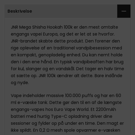
Beskrivelse
JNR Mega Shisha Hookah 100k er den mest omtalte
engangs vapei Europa, og det er let at se hvorfor.
JNR-brandet skabte dette produkt. Den forener den
rige oplevelse af en traditionel vandpibesession med
en kompakt, genopladelig enhed. Du kan nemt holde
den i den ene hånd. En typisk vandpibeaften har brug
for kul, slanger og en vandskål. Det tager en halv time
at sætte op. JNR 100k ændrer alt dette. Bare indånde
og nyde.
Vape indeholder massive 100.000 puffs og har en 60
ml e-væske tank. Dette gør den til en af de længste
engangs-vapes hos Euro Vape World. Et 2200mAh
batteri med hurtig Type-C opladning driver dine
sessioner og fylder op på under en time. Den magt er
ikke spildt. En 0,2 Ω mesh spole opvarmer e-væsken