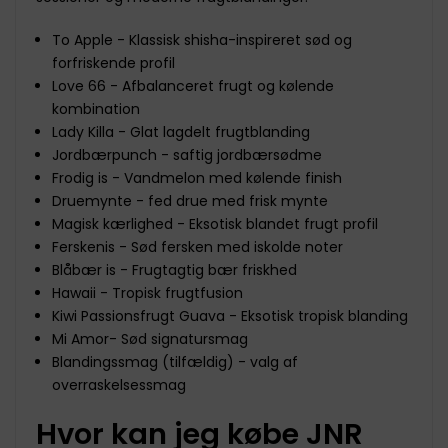
To Apple - Klassisk shisha-inspireret sød og
forfriskende profil
Love 66 - Afbalanceret frugt og kølende
kombination
Lady Killa - Glat lagdelt frugtblanding
Jordbærpunch - saftig jordbærsødme
Frodig is - Vandmelon med kølende finish
Druemynte - fed drue med frisk mynte
Magisk kærlighed - Eksotisk blandet frugt profil
Ferskenis - Sød fersken med iskolde noter
Blåbær is - Frugtagtig bær friskhed
Hawaii - Tropisk frugtfusion
Kiwi Passionsfrugt Guava - Eksotisk tropisk blanding
Mi Amor- Sød signatursmag
Blandingssmag (tilfældig) - valg af
overraskelsessmag
Hvor kan jeg købe JNR