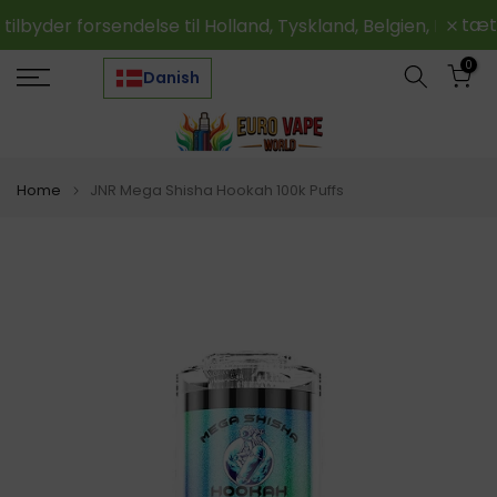
Skip
tæt
 forsendelse til Holland, Tyskland, Belgien, Frankrig og a
to
0
content
Danish
Home
JNR Mega Shisha Hookah 100k Puffs